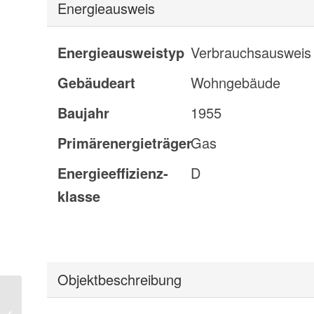
Energieausweis
Energieausweistyp
Verbrauchs­ausweis
Gebäudeart
Wohngebäude
Baujahr
1955
Primärenergieträger
Gas
Energie­effizienz­
D
klasse
Objekt­beschreibung
Wohntraum mit drei
Zimmern –