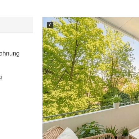
ohnung
g