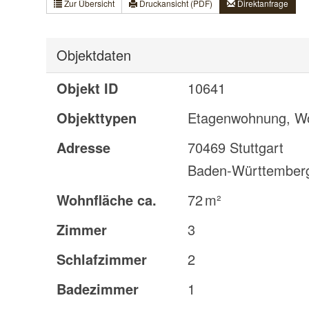
Zur Übersicht
Druckansicht (PDF)
Direktanfrage
Objektdaten
Objekt ID
10641
Objekttypen
Etagenwohnung, W
Adresse
70469 Stuttgart
Baden-Württember
Wohnfläche ca.
72 m²
Zimmer
3
Schlafzimmer
2
Badezimmer
1