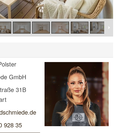
olster
ede GmbH
traße 31B
art
dschmiede.de
0 928 35