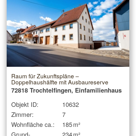
Raum für Zukunftspläne –
Doppelhaushälfte mit Ausbaureserve
72818 Trochtelfingen, Einfamilienhaus
Objekt ID:
10632
Zimmer:
7
Wohnfläche ca.:
185 m²
Grund­
234 m²