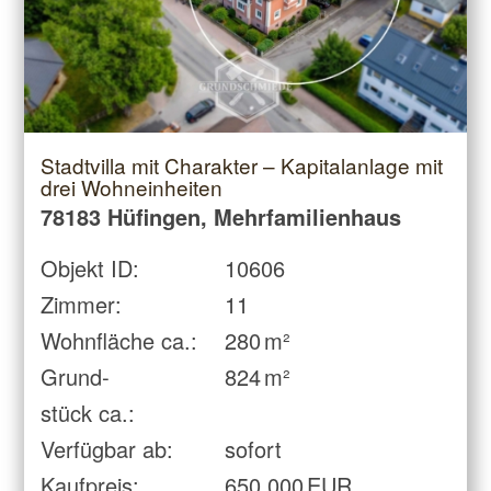
Stadtvilla mit Charakter – Kapitalanlage mit
drei Wohneinheiten
78183 Hüfingen, Mehrfamilienhaus
Objekt ID:
10606
Zimmer:
11
Wohnfläche ca.:
280 m²
Grund­
824 m²
stück ca.:
Verfügbar ab:
sofort
Kaufpreis:
650.000 EUR