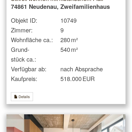
74861 Neudenau, Zweifamilienhaus
Objekt ID:
10749
Zimmer:
9
Wohnfläche ca.:
280 m²
Grund­
540 m²
stück ca.:
Verfügbar ab:
nach Absprache
Kaufpreis:
518.000 EUR
Details