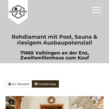
Rohdiamant mit Pool, Sauna &
riesigem Ausbaupotenzial!
71665 Vaihingen an der Enz,
Zweifamilienhaus zum Kauf
Zur Übersicht
Direktanfrage