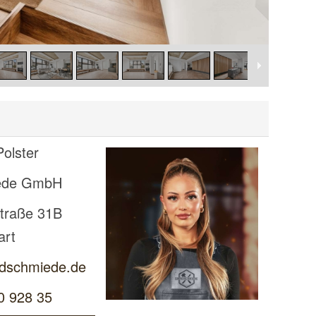
olster
ede GmbH
traße 31B
art
dschmiede.de
0 928 35