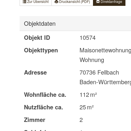
Zur Übersicht
Druckansicht (PDF)
Direktanfrage
Objektdaten
Objekt ID
10574
Objekttypen
Maisonettewohnung
Wohnung
Adresse
70736 Fellbach
Baden-Württember
Wohnfläche ca.
112 m²
Nutzfläche ca.
25 m²
Zimmer
2