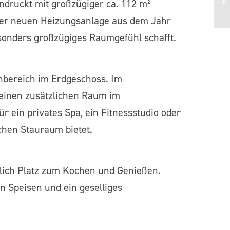
druckt mit großzügiger ca. 112 m²
ner neuen Heizungsanlage aus dem Jahr
sonders großzügiges Raumgefühl schafft.
nbereich im Erdgeschoss. Im
 einen zusätzlichen Raum im
r ein privates Spa, ein Fitnessstudio oder
chen Stauraum bietet.
hlich Platz zum Kochen und Genießen.
n Speisen und ein geselliges