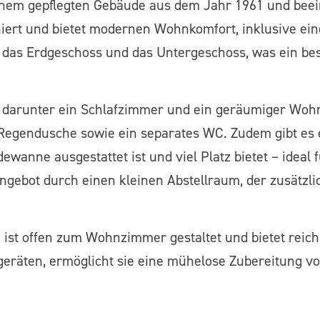
inem gepflegten Gebäude aus dem Jahr 1961 und beein
iert und bietet modernen Wohnkomfort, inklusive ei
 das Erdgeschoss und das Untergeschoss, was ein be
 darunter ein Schlafzimmer und ein geräumiger Woh
 Regendusche sowie ein separates WC. Zudem gibt es
anne ausgestattet ist und viel Platz bietet – ideal fü
ngebot durch einen kleinen Abstellraum, der zusätzli
ist offen zum Wohnzimmer gestaltet und bietet reic
geräten, ermöglicht sie eine mühelose Zubereitung vo