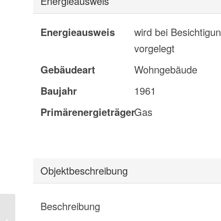
Energieausweis
Energieausweis
wird bei Besichtigu
vorgelegt
Gebäudeart
Wohngebäude
Baujahr
1961
Primärenergieträger
Gas
Objekt­beschreibung
Beschreibung
Renovierte 3-Zimmer-